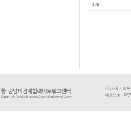
136
처음
다음
맨
(05583) 서
대표번호 : 02)5