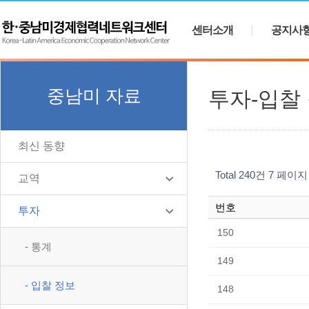
센터소개
공지사
중남미 자료
투자-입찰
최신 동향
Total 240건
7 페이지
교역
번호
투자
150
- 통계
149
- 입찰 정보
148