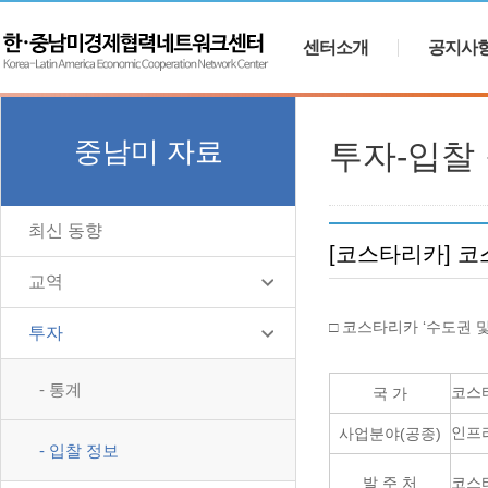
센터소개
공지사
중남미 자료
투자-입찰
최신 동향
[코스타리카] 코
교역
□ 코스타리카 ‘수도권 
투자
- 통계
코스
국 가
인프
사업분야
(
공종
)
- 입찰 정보
발 주 처
코스