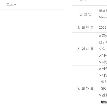
보고서
코스
입 찰 명
Mejor
입 찰 번 호
2026
o 중
E)」
사 업 내 용
도입,
o 예상
o 사
o 제
o 제
- 입
입 찰 개 요
- SI
o 입
-
htt