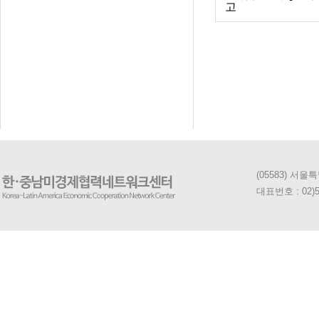
고
(05583) 서
대표번호 : 02)5