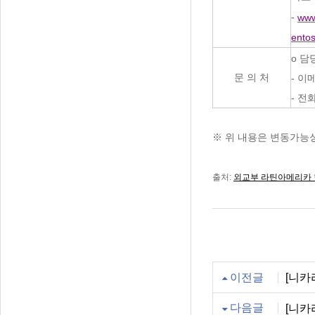
-
www
entos
o 담당
문 의 처
- 이메
- 전화
※
위 내용은 변동가능
출처:
외교부 라틴아메리카
이전글
[니카라
다음글
[니카