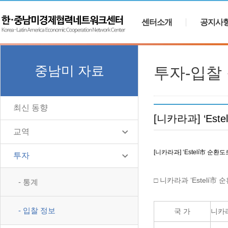
센터소개
공지사
중남미 자료
투자-입찰
최신 동향
[니카라과] ‘Es
교역
[니카라과] ‘Estelí市 순환
투자
□
니카라과
‘Estelí
市
순
- 통계
- 입찰 정보
니카
국 가