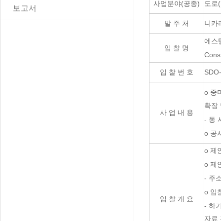
도로
사업분야
(
공종
)
보고서
니카라과
발 주 처
에스텔
입 찰 명
Const
SDO-
입 찰 번 호
o 중
확장 
사 업 내 용
- 동
o 공
o 제
o 제
- 주소:
o 입
입 찰 개 요
- 하
자료