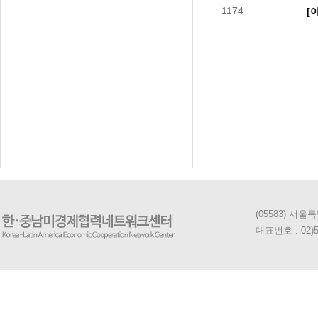
1174
[
처음
다음
맨
(05583) 서
대표번호 : 02)5