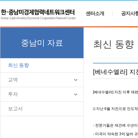
센터소개
공지사
중남미 자료
최신 동향
최신 동향
[베네수엘라] 지
교역
[베네수엘라] 지진 이후 재
투자
보고서
지진으로 인도적
□ 지난 6월
전문가들은 재건에 수년이 
-
미국이 약속한 3억 달러 
-