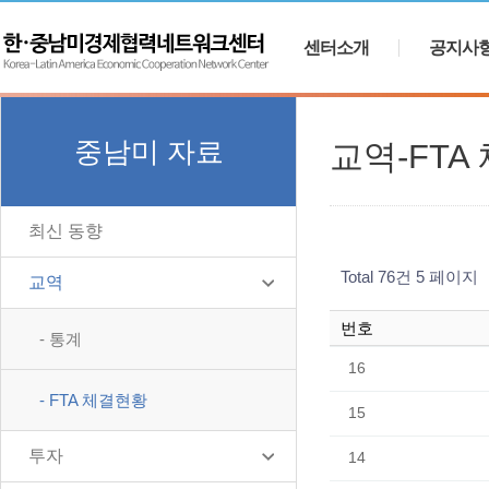
센터소개
공지사
중남미 자료
교역-FTA
최신 동향
Total 76건
5 페이지
교역
번호
- 통계
16
- FTA 체결현황
15
투자
14