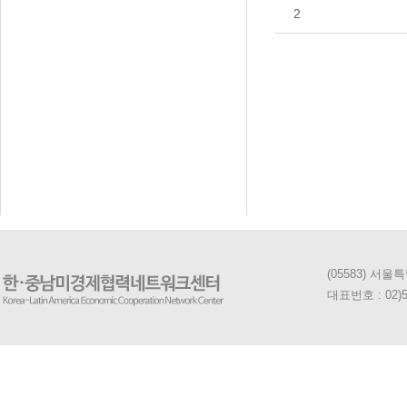
2
처음
맨끝
(05583) 서
대표번호 : 02)5