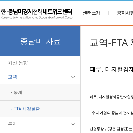
센터소개
공지사
중남미 자료
교역-FTA
최신 동향
페루, 디지털경
교역
- 통계
페루, 디지털경제동반자협정
- FTA 체결현황
- 우리 기업의 중남미 전자상
투자
산업통상부(장관:김정관)는 페루