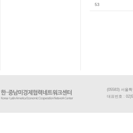
53
처음
맨끝
(05583) 서
대표번호 : 02)5