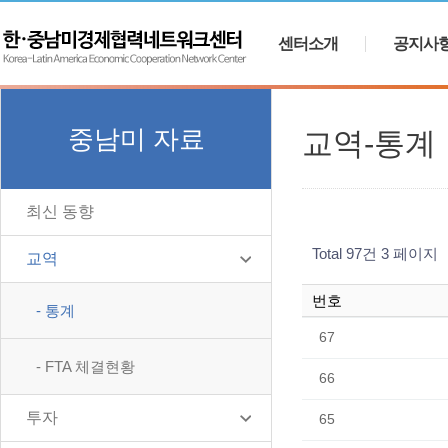
센터소개
공지사
중남미 자료
교역-통계
최신 동향
Total 97건
3 페이지
교역
번호
- 통계
67
- FTA 체결현황
66
투자
65